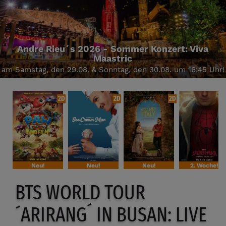
Andre Rieu´s 2026 - Sommer Konzert: Viva
Maastric
am Samstag, den 29.08. & Sonntag, den 30.08. um 16:45 Uhr!
2D
2D
2D
Neu!
Neu!
Neu!
2. Woche!
BTS WORLD TOUR
´ARIRANG´ IN BUSAN: LIVE