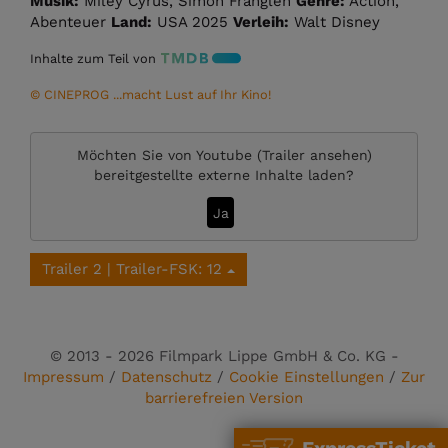
Musik:
Miley Cyrus, Simon Franglen
Genre:
Action,
Abenteuer
Land:
USA 2025
Verleih:
Walt Disney
Inhalte zum Teil von
© CINEPROG ...macht Lust auf Ihr Kino!
Möchten Sie von
Youtube (Trailer ansehen)
bereitgestellte externe Inhalte laden?
Ja
Trailer 2 | Trailer-FSK: 12
© 2013 - 2026 Filmpark Lippe GmbH & Co. KG -
Impressum
/
Datenschutz
/
Cookie Einstellungen
/
Zur
barrierefreien Version