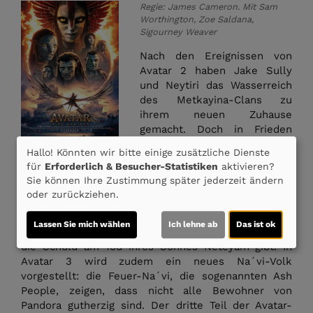
Regie: James Cameron. Mit Sam
Worthington, Zoe Saldana,
Sigourney Weaver
Nach den Ereignissen von
Avatar 2 haben Jake Sully
und Neytiri das Wasserreich
des Metkayina-Clans zu
ihrem neuen Zuhause
gemacht. Doch in Frieden
können sie dort nicht
Hallo! Könnten wir bitte einige zusätzliche Dienste
bleiben. Miles Quaritch ist
für
Erforderlich & Besucher-Statistiken
aktivieren?
nach wie vor am Leben und
Sie können Ihre Zustimmung später jederzeit ändern
sinnt er immer noch auf Rache, nachdem sein Sohn
oder zurückziehen.
Spider ihn gerettet hat, aber zu Jakes Familie
zurückgekehrt ist? Neytiri wird sicherlich wenig
Lassen Sie mich wählen
Ich lehne ab
Das ist ok
begeistert sein, dass Quaritch noch lebt, da sie ihm
die Schuld am Tod ihres Sohnes Neteyam gibt. In
Avatar 3 wird zudem ein neues Na´vi-Volk
vorgestellt: die Feuer-Na´vi, die sogenannten Ash
People, zeigen, dass nicht alle Bewohner von
Pandora gutherzig sind. Der dritte Teil der Avatar-