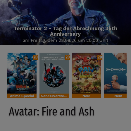
Terminator 2 - Tag der Abrechnung 35th
Anniversary
am Freitag, dem 28.08.26 um 20:00 Uhr!
2D
2D
2D
Anime Special
Sondervorstellung
Neu!
Neu!
Avatar: Fire and Ash