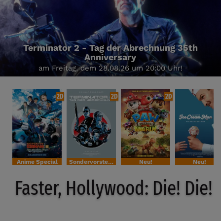
Terminator 2 - Tag der Abrechnung 35th
Anniversary
am Freitag, dem 28.08.26 um 20:00 Uhr!
2D
2D
2D
Anime Special
Sondervorstellung
Neu!
Neu!
Faster, Hollywood: Die! Die!