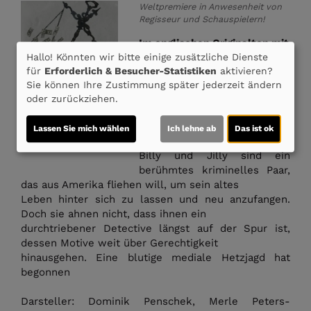
Weltpremiere in Anwesenheit von
Regisseur und Schauspielern!
Im englischen Originalton mit
deutschen Untertiteln!
Hallo! Könnten wir bitte einige zusätzliche Dienste
für
Erforderlich & Besucher-Statistiken
aktivieren?
Regisseur Phillip
Sie können Ihre Zustimmung später jederzeit ändern
Schwellenbach präsentiert
oder zurückziehen.
sein Erstlingswerk bei uns in
der Filmwelt Lippe!
Lassen Sie mich wählen
Ich lehne ab
Das ist ok
Billy und Jilly sind ein
berühmtes kriminelles Paar,
das aus Amerika fliehen will, um sein altes
Leben hinter sich zu lassen und neu anzufangen.
Doch sie ahnen nicht, dass ihnen ein
durchtriebener Detective längst auf der Spur ist,
dessen Motive weit über Gerechtigkeit
hinausgehen. Eine blutige mediale Hetzjagd hat
begonnen
Darsteller: Dominik Penschek, Merle Peters-