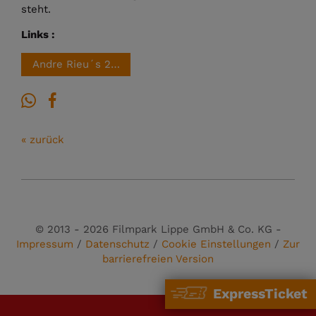
steht.
Links :
Andre Rieu´s 2026 Sommerkonzert: Viva Maastricht!
« zurück
© 2013 - 2026 Filmpark Lippe GmbH & Co. KG -
Impressum
/
Datenschutz
/
Cookie Einstellungen
/
Zur
barrierefreien Version
ExpressTicket