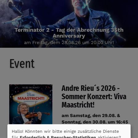
Terminator 2 - Tag der Abrechnung 35th
Anniversary
am Freitag, dem 28.08.26 um 20:00 Uhr!
Event
Andre Rieu´s 2026 -
Sommer Konzert: Viva
Maastricht!
am Samstag, den 29.08. &
Sonntag, den 30.08. um 16:45
Uhr!
Hallo! Könnten wir bitte einige zusätzliche Dienste
für
Erforderlich & Besucher-Statistiken
aktivieren?