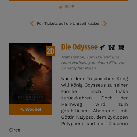
15:15
Für Tickets auf die Uhrzeit klicken.
Die Odyssee
2D
Matt Damon, Tom Holland und
Anne Hathaway in einem Film von
Christopher Nolan
Nach dem Trojanischen Krieg
will König Odysseus zu seiner
Familie nach Ithaka
zurückkehren. Doch der
Heimweg wird zum
4. Woche!
gefährlichen Abenteuer mit
Göttin Kalypso, dem Zyklopen
Polyphem und der Zauberin
Circe.