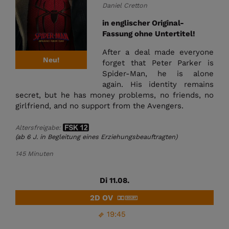
Daniel Cretton
in englischer Original-
Fassung ohne Untertitel!
After a deal made everyone
Neu!
forget that Peter Parker is
Spider-Man, he is alone
again. His identity remains
secret, but he has money problems, no friends, no
girlfriend, and no support from the Avengers.
Altersfreigabe:
(ab 6 J. in Begleitung eines Erziehungsbeauftragten)
145 Minuten
Di 11.08.
2D OV
19:45