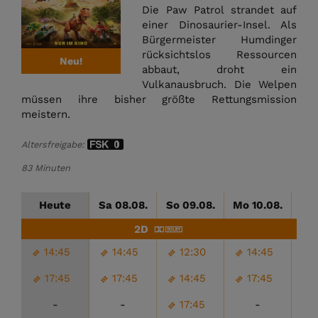
Die Paw Patrol strandet auf
einer Dinosaurier-Insel. Als
Bürgermeister Humdinger
rücksichtslos Ressourcen
Neu!
abbaut, droht ein
Vulkanausbruch. Die Welpen
müssen ihre bisher größte Rettungsmission
meistern.
Altersfreigabe:
83 Minuten
Heute
Sa 08.08.
So 09.08.
Mo 10.08.
Di
2D
14:45
14:45
12:30
14:45
17:45
17:45
14:45
17:45
-
-
17:45
-