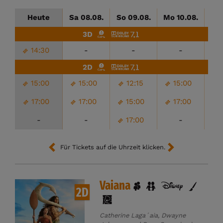
Heute
Sa 08.08.
So 09.08.
Mo 10.08.
Di
3D
14:30
-
-
-
2D
15:00
15:00
12:15
15:00
17:00
17:00
15:00
17:00
-
-
17:00
-
Für Tickets auf die Uhrzeit klicken.
Vaiana
2D
Catherine Laga´aia, Dwayne