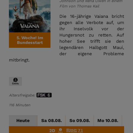
Johnson und Rena Owen in einem
Film von Thomas Kail
Die 16-jährige Vaiana bricht
gegen alle Verbote auf, um
ihr Inselvolk vor der
Hungersnot zu retten. Auf
5. Woche! Im
hoher See trifft sie den
Bundesstart
legendären Halbgott Maui,
der eigene Probleme
mitbringt.
Altersfreigabe:
116 Minuten
Heute
Sa 08.08.
So 09.08.
Mo 10.08.
Di
2D