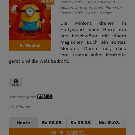
Pierre Coffin, Trey Parker und
Allison Janney in einem Film von
Pierre Coffin, Patrick Delage
Die Minions drehen in
Hollywood einen Horrorfilm
und beschwören mit einem
magischen Buch ein echtes
6. Woche!
Monster. Dumm nur, dass
ihre Kreatur außer Kontrolle
gerät und die Welt bedroht.
Altersfreigabe:
89 Minuten
Heute
Sa 08.08.
So 09.08.
Mo 10.08.
Di
3D