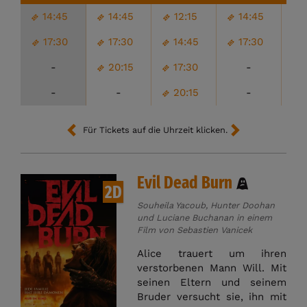
14:45
14:45
12:15
14:45
17:30
17:30
14:45
17:30
-
20:15
17:30
-
-
-
20:15
-
Für Tickets auf die Uhrzeit klicken.
Evil Dead Burn
2D
Souheila Yacoub, Hunter Doohan
und Luciane Buchanan in einem
Film von Sebastien Vanicek
Alice trauert um ihren
verstorbenen Mann Will. Mit
seinen Eltern und seinem
Bruder versucht sie, ihn mit