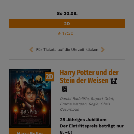
So 20.09.
2D
17:30
Für Tickets auf die Uhrzeit klicken.
Harry Potter und der
2D
Stein der Weisen
Daniel Radcliffe, Rupert Grint,
Emma Watson, Regie: Chris
Columbus
25 Jähriges Jubiläum
Der Eintrittspreis beträgt nur
8, -€!
Harry Potter