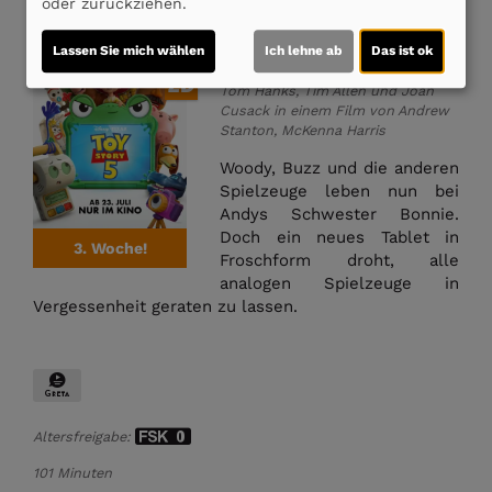
oder zurückziehen.
Toy Story 5
3D
Lassen Sie mich wählen
Ich lehne ab
Das ist ok
2D
Tom Hanks, Tim Allen und Joan
Cusack in einem Film von Andrew
Stanton, McKenna Harris
Woody, Buzz und die anderen
Spielzeuge leben nun bei
Andys Schwester Bonnie.
Doch ein neues Tablet in
3. Woche!
Froschform droht, alle
analogen Spielzeuge in
Vergessenheit geraten zu lassen.
Altersfreigabe:
101 Minuten