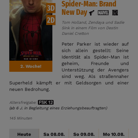
Spider-Man: Brand
3D
New Day
2D
Tom Holland, Zendaya und Sadie
Sink in einem Film von Destin
Daniel Cretton
Peter Parker ist wieder auf
sich allein gestellt: Seine
Identität als Spider-Man ist
geheim, Freunde und
2. Woche!
Unterstützung der Avengers
sind weg. Als straßennaher
Superheld kämpft er mit Geldsorgen und einer
neuen Bedrohung.
Altersfreigabe:
(ab 6 J. in Begleitung eines Erziehungsbeauftragten)
145 Minuten
Heute
Sa 08.08.
So 09.08.
Mo 10.08.
D