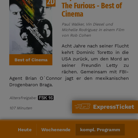
2D
The Furious - Best of
Cinema
Paul Walker, Vin Diesel und
Michelle Rodriguez in einem Film
von Rob Cohen
Acht Jahre nach seiner Flucht
kehrt Dominic Toretto in die
USA zurück, um den Mord an
Best of Cinema
seiner Freundin Letty zu
rächen. Gemeinsam mit FBI-
Agent Brian O´Connor jagt er den mexikanischen
Drogenbaron Braga.
Altersfreigabe:
ExpressTicket
107 Minuten
Di 01.09.
Heute
Wochenende
kompl. Programm
2D