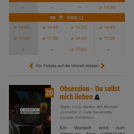
-
-
-
14:30
2D
14:45
14:45
12:30
14:45
17:30
17:30
14:45
17:30
-
-
17:30
-
Für Tickets auf die Uhrzeit klicken.
Obsession - Du sollst
2D
mich lieben
Regie: Curry Barker. Mit Michael
Johnston II, Inde Navarrette,
Cooper Tomlinson
Ein Wunsch wird zum
Albtraum: Eine gefährliche