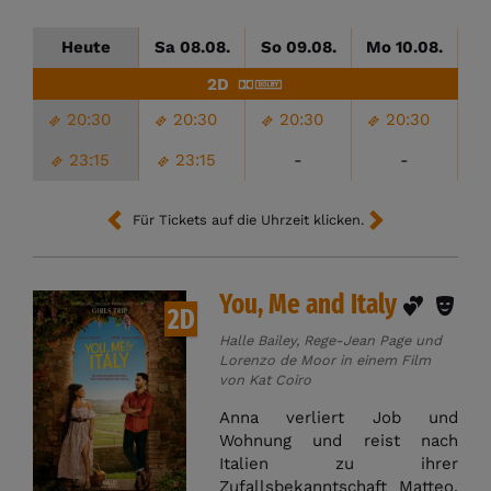
Heute
Sa 08.08.
So 09.08.
Mo 10.08.
D
2D
20:30
20:30
20:30
20:30
23:15
23:15
-
-
Für Tickets auf die Uhrzeit klicken.
You, Me and Italy
2D
Halle Bailey, Rege-Jean Page und
Lorenzo de Moor in einem Film
von Kat Coiro
Anna verliert Job und
Wohnung und reist nach
Italien zu ihrer
Zufallsbekanntschaft Matteo.