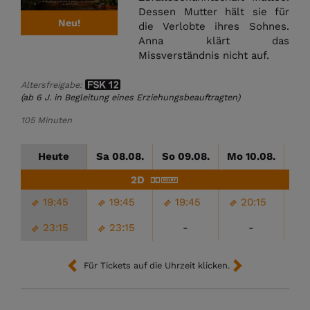
Dessen Mutter hält sie für
Neu!
die Verlobte ihres Sohnes.
Anna klärt das
Missverständnis nicht auf.
Altersfreigabe:
(ab 6 J. in Begleitung eines Erziehungsbeauftragten)
105 Minuten
Heute
Sa 08.08.
So 09.08.
Mo 10.08.
Di
2D
19:45
19:45
19:45
20:15
23:15
23:15
-
-
Für Tickets auf die Uhrzeit klicken.