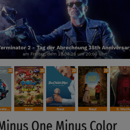
Terminator 2 - Tag der Abrechnung 35th Anniversar
am Freitag, dem 28.08.26 um 20:00 Uhr!
2D
2D
2D
2D
Sondervorstellung
Neu!
Neu!
Neu!
2. Woch
 Minus One Minus Color