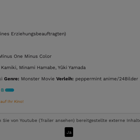
 eines Erziehungsbeauftragten)
Minus One Minus Color
Kamiki, Minami Hamabe, Yûki Yamada
ki
Genre:
Monster Movie
Verleih:
peppermint anime/24Bilder
uf Ihr Kino!
 Sie von
Youtube (Trailer ansehen)
bereitgestellte externe Inhal
Ja