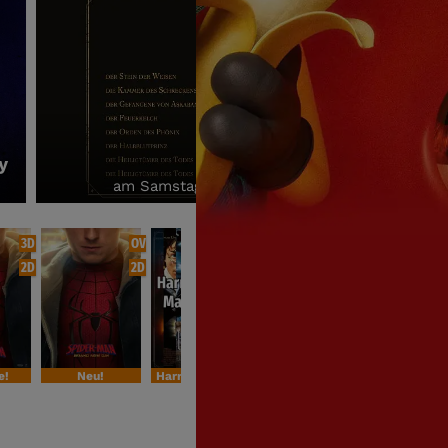
y
am Samstag den 29.08.- Start ist um 13:00 Uh
3D
OV
2D
2D
2D
2D
e!
Neu!
Harry Potter Special
Sondervorstellung
4. Woche