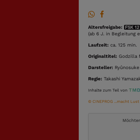
Altersfreigabe:
(ab 6 J. in Begleitung
Laufzeit:
ca. 125 min.
Originaltitel:
Godzilla 
Darsteller:
Ryûnosuke 
Regie:
Takashi Yamaza
Inhalte zum Teil von
© CINEPROG ...macht Lust a
Möchten