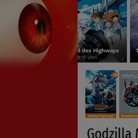
ive Conan: Der gefallene Engel des Highways
am Dienstag, dem 25.08.26 um 20:15 Uhr!
2D
Anime Special
Godzilla