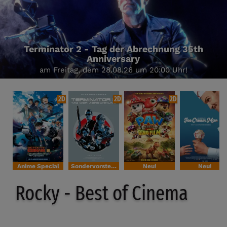
Terminator 2 - Tag der Abrechnung 35th
Anniversary
am Freitag, dem 28.08.26 um 20:00 Uhr!
2D
2D
2D
Anime Special
Sondervorstellung
Neu!
Neu!
Rocky - Best of Cinema