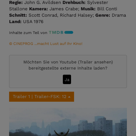
Regie:
John G. Avildsen
Drehbuch:
Sylvester
Stallone
Kamera:
James Crabe;
Musik:
Bill Conti
Schnitt:
Scott Conrad, Richard Halsey;
Genre:
Drama
Land:
USA 1976
Inhalte zum Teil von
© CINEPROG ...macht Lust auf Ihr Kino!
Möchten Sie von
Youtube (Trailer ansehen)
bereitgestellte externe Inhalte laden?
Ja
Trailer 1 | Trailer-FSK: 12