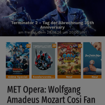
Terminator 2 - Tag der Abrechnung 35th
Anniversary
am Freitag, dem 28.08.26 um 20:00 Uhr!
2D
2D
2D
Anime Special
Sondervorstellung
Neu!
Neu!
MET Opera: Wolfgang
Amadeus Mozart Cosi Fan