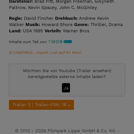
Darsteller:
Brad Pitt, Morgan Freeman, Gwyneth
Paltrow, Kevin Spacey, John C. McGinley
Regie:
David Fincher
Drehbuch:
Andrew Kevin
Walker
Musik:
Howard Shore
Genre:
Thriller, Drama
Land:
USA 1995
Verleih:
Warner Bros
Inhalte zum Teil von
© CINEPROG ...macht Lust auf Ihr Kino!
Möchten Sie von
Youtube (Trailer ansehen)
bereitgestellte externe Inhalte laden?
Ja
Trailer 3 | Trailer-FSK: 16
© 2013 - 2026 Filmpark Lippe GmbH & Co. KG -