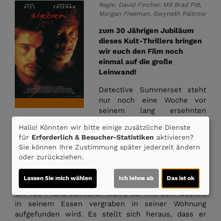
Regie: David Fincher. Mit Brad Pitt,
Morgan Freeman, Gwyneth Paltrow
zum 30 Jährigen Jubiläum
dieses Kult-Thrillers bringen
wir euch den Film noch
einmal auf die große
Leinwand!
Detective Summerset steht
nur noch eine Woche vor
seinem lang ersehnten
Ruhestand, nach Jahrzehnten
Hallo! Könnten wir bitte einige zusätzliche Dienste
im Dienst. Damit macht er Platz für seinen
für
Erforderlich & Besucher-Statistiken
aktivieren?
Nachfolger, den jungen Detective Mills, der gerade
Sie können Ihre Zustimmung später jederzeit ändern
erst zusammen mit seiner Frau Trace in die Stadt
oder zurückziehen.
gezogen ist. Gleich an seinem ersten Arbeitstag wird
Mills mit der Ermittlung zu einer bizarren und
Lassen Sie mich wählen
Ich lehne ab
Das ist ok
grausamen Mordserie betraut. Das erste Opfer ist
ein 400 Pfund schwerer Mann, der mit dem Gesicht
in seinem Essen vergraben in seiner Wohnung
aufgefunden wird. Es stellt sich heraus, dass er