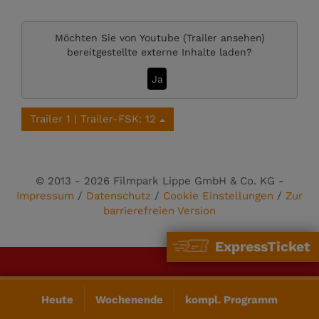
Möchten Sie von
Youtube (Trailer ansehen)
bereitgestellte externe Inhalte laden?
Ja
Trailer 1 | Trailer-FSK: 12
© 2013 - 2026 Filmpark Lippe GmbH & Co. KG -
Impressum
/
Datenschutz
/
Cookie Einstellungen
/
Zur
barrierefreien Version
ExpressTicket
Heute
Wochenende
kompl. Programm