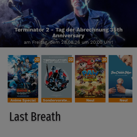
Terminator 2 - Tag der Abrechnung 35th
Anniversary
am Freitag, dem 28.08.26 um 20:00 Uhr!
2D
2D
2D
Anime Special
Sondervorstellung
Neu!
Neu!
Last Breath