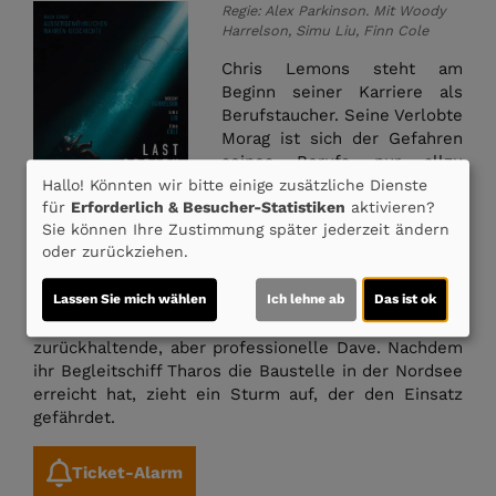
Regie: Alex Parkinson. Mit Woody
Harrelson, Simu Liu, Finn Cole
Chris Lemons steht am
Beginn seiner Karriere als
Berufstaucher. Seine Verlobte
Morag ist sich der Gefahren
seines Berufs nur allzu
bewusst, während Chris
Hallo! Könnten wir bitte einige zusätzliche Dienste
für
Erforderlich & Besucher-Statistiken
aktivieren?
seinem nächsten Auftrag vor
Sie können Ihre Zustimmung später jederzeit ändern
der schottischen Küste mit
oder zurückziehen.
Vorfreude entgegensieht.
Während der geplanten 28 Tage auf See wird er von
Lassen Sie mich wählen
Ich lehne ab
Das ist ok
einem erfahrenen Team begleitet: Duncan, der ihm
wie ein väterlicher Freund zur Seite steht, und der
zurückhaltende, aber professionelle Dave. Nachdem
ihr Begleitschiff Tharos die Baustelle in der Nordsee
erreicht hat, zieht ein Sturm auf, der den Einsatz
gefährdet.
Ticket-Alarm