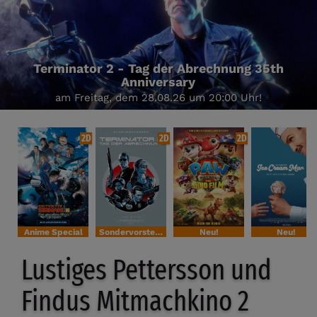
Terminator 2 - Tag der Abrechnung 35th
Anniversary
am Freitag, dem 28.08.26 um 20:00 Uhr!
2D
2D
2D
Anime Special
Sondervorstellung
Neu!
Neu!
Lustiges Pettersson und
Findus Mitmachkino 2