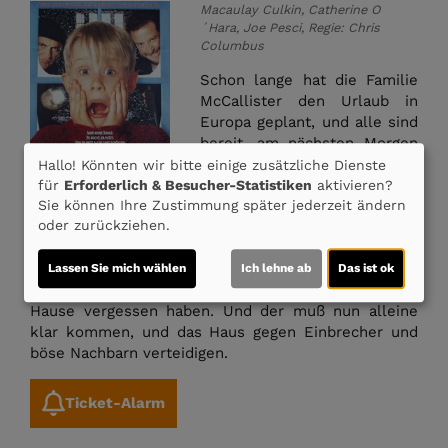
Macaulay Culkin, Catherine O
´Hara, Joe Pesci, Regie: Chris
Columbus
Schon lange hat die Familie
McCallister den Urlaub in
Europa geplant, und alle sind
bereit, am nächsten Morgen
endlich loszufliegen. Doch
Hallo! Könnten wir bitte einige zusätzliche Dienste
leider verschlafen alle, und
für
Erforderlich & Besucher-Statistiken
aktivieren?
alles wird sehr hektisch und
Sie können Ihre Zustimmung später jederzeit ändern
oder zurückziehen.
unübersichtlich, weil sie das
Flugzeug nicht verpassen
wollen. Irgendwo über dem Atlantik stellen sie fest,
Lassen Sie mich wählen
Ich lehne ab
Das ist ok
daß sie Kevin, den jüngsten Sohn der Familie, zu
Hause vergessen haben. Und der muß nun alleine
klar kommen, und das Haus gegen Einbrecher und
böse Nachbarn verteidigen.
Ticket-Alarm