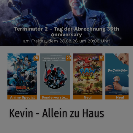
Terminator 2 - Tag der Abrechnung 35th
Anniversary
am Freitag, dem 28.08.26 um 20:00 Uhr!
2D
2D
2D
Anime Special
Sondervorstellung
Neu!
Neu!
Kevin - Allein zu Haus