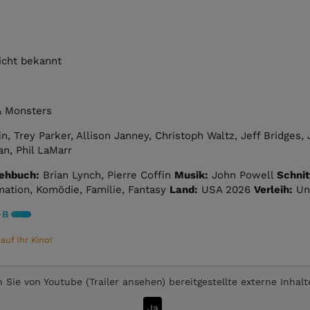
icht bekannt
& Monsters
in, Trey Parker, Allison Janney, Christoph Waltz, Jeff Bridges
n, Phil LaMarr
ehbuch:
Brian Lynch, Pierre Coffin
Musik:
John Powell
Schnit
ation, Komödie, Familie, Fantasy
Land:
USA 2026
Verleih:
Uni
uf Ihr Kino!
 Sie von
Youtube (Trailer ansehen)
bereitgestellte externe Inhal
Ja