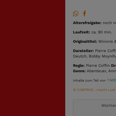
Altersfreigabe:
noch n
Laufzeit:
ca. 90 min.
Originaltitel:
Minions 
Darsteller:
Pierre Coff
Deutch, Bobby Moyniha
Regie:
Pierre Coffin
Dr
Genre:
Abenteuer, Anim
Inhalte zum Teil von
© CINEPROG ...macht Lust a
Möchten