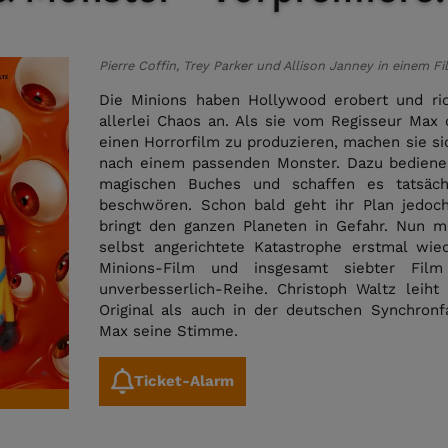
Pierre Coffin, Trey Parker und Allison Janney in einem Fi
Die Minions haben Hollywood erobert und ric
allerlei Chaos an. Als sie vom Regisseur Max
einen Horrorfilm zu produzieren, machen sie si
nach einem passenden Monster. Dazu bedienen 
magischen Buches und schaffen es tatsäch
beschwören. Schon bald geht ihr Plan jedoc
bringt den ganzen Planeten in Gefahr. Nun m
selbst angerichtete Katastrophe erstmal wied
Minions-Film und insgesamt siebter Fil
unverbesserlich-Reihe. Christoph Waltz leiht
Original als auch in der deutschen Synchron
Max seine Stimme.
Ticket-Alarm