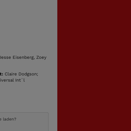
, Jesse Eisenberg, Zoey
t:
Claire Dodgson;
versal Int´l
te laden?