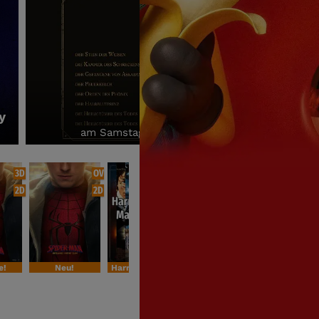
Andre Rieu´s 2026-Sommer Konzert: 
hr!
am Samstag, den 29.08. & Sonntag, den 30.
3D
OV
2D
2D
2D
2D
e!
Neu!
Harry Potter Special
Sondervorstellung
4. Woche