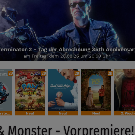
ry
am Samstag den 29.08.- Start ist um 13:00 U
2D
2D
2D
2D
Sondervorstellung
Neu!
Neu!
Neu!
2. Woch
& Monster - Vorpremiere!