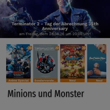
Terminator 2 - Tag der Abrechnung 35th
Anniversary
am Freitag, dem 28.08.26 um 20:00 Uhr!
2D
2D
2D
Anime Special
Sondervorstellung
Neu!
Neu!
Minions und Monster