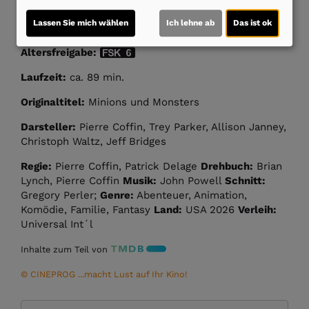
Lassen Sie mich wählen
Ich lehne ab
Das ist ok
Altersfreigabe:
Laufzeit:
ca. 89 min.
Originaltitel:
Minions und Monsters
Darsteller:
Pierre Coffin, Trey Parker, Allison Janney,
Christoph Waltz, Jeff Bridges
Regie:
Pierre Coffin, Patrick Delage
Drehbuch:
Brian
Lynch, Pierre Coffin
Musik:
John Powell
Schnitt:
Gregory Perler;
Genre:
Abenteuer, Animation,
Komödie, Familie, Fantasy
Land:
USA 2026
Verleih:
Universal Int´l
Inhalte zum Teil von
© CINEPROG ...macht Lust auf Ihr Kino!