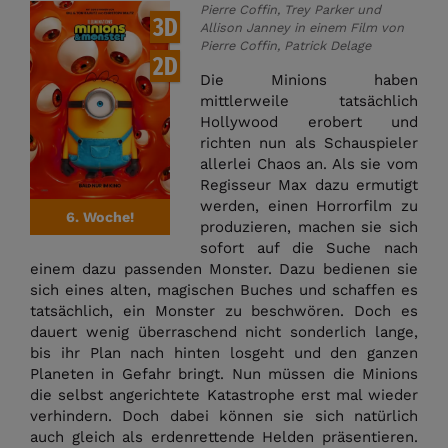
Pierre Coffin, Trey Parker und
3D
Allison Janney in einem Film von
Pierre Coffin, Patrick Delage
2D
Die Minions haben
mittlerweile tatsächlich
Hollywood erobert und
richten nun als Schauspieler
allerlei Chaos an. Als sie vom
Regisseur Max dazu ermutigt
werden, einen Horrorfilm zu
6. Woche!
produzieren, machen sie sich
sofort auf die Suche nach
einem dazu passenden Monster. Dazu bedienen sie
sich eines alten, magischen Buches und schaffen es
tatsächlich, ein Monster zu beschwören. Doch es
dauert wenig überraschend nicht sonderlich lange,
bis ihr Plan nach hinten losgeht und den ganzen
Planeten in Gefahr bringt. Nun müssen die Minions
die selbst angerichtete Katastrophe erst mal wieder
verhindern. Doch dabei können sie sich natürlich
auch gleich als erdenrettende Helden präsentieren.