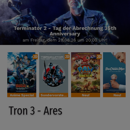
Terminator 2 - Tag der Abrechnung 35th
Anniversary
am Freitag, dem 28.08.26 um 20:00 Uhr!
2D
2D
2D
Anime Special
Sondervorstellung
Neu!
Neu!
Tron 3 - Ares