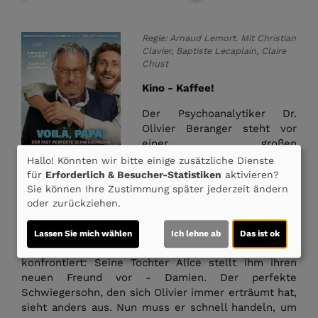
Regie: Arnaud Lemort. Mit Christian
Clavier, Baptiste Lecaplain, Claire
Chust
Kino - Kaffee!
Der Psychoanalytiker Dr.
Olivier Beranger steht vor
einer großen
Herausforderung: Sein
Hallo! Könnten wir bitte einige zusätzliche Dienste
Patient Damien Leroy leidet
für
Erforderlich & Besucher-Statistiken
aktivieren?
unter starken Ängsten und ist
Sie können Ihre Zustimmung später jederzeit ändern
extrem anhänglich. Um ihn
oder zurückziehen.
loszuwerden, rät Olivier ihm, dass nur die wahre
Liebe seine Phobien lindern könne. Ein Jahr später
Lassen Sie mich wählen
Ich lehne ab
Das ist ok
jedoch wird Olivier mit einer unerwarteten Wendung
konfrontiert: Seine Tochter Alice stellt ihm ihren
neuen Freund vor - Damien. Der perfekte
Schwiegersohn, den sich Olivier immer erträumt hat,
sieht anders aus. Nun muss er schnell handeln, um