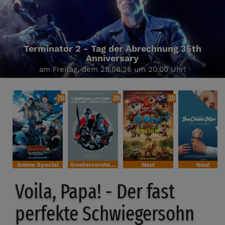
Terminator 2 - Tag der Abrechnung 35th
Anniversary
am Freitag, dem 28.08.26 um 20:00 Uhr!
2D
2D
2D
Anime Special
Sondervorstellung
Neu!
Neu!
Voila, Papa! - Der fast
perfekte Schwiegersohn