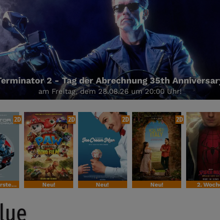
am Samstag den 29.08.- Start ist um 13:00 Uhr!
2D
2D
2D
2D
Sondervorstellung
Neu!
Neu!
Neu!
2. Woch
lue