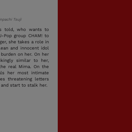
npachi Tsuji
is told, who wants to
 J-Pop group CHAM! to
er, she takes a role in
ean and innocent idol
l burden on her. On her
ingly similar to her,
the real Mima. On the
als her most intimate
ves threatening letters
nd start to stalk her.