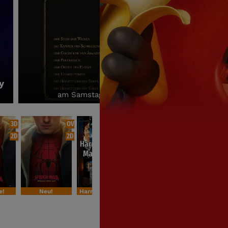
Andre Rieu´s 2026-Sommer Konzert: Viva
am Samstag, den 29.08. & Sonntag, den 30.08. u
3D
OV
2D
2D
2D
2D
e!
Neu!
Harry Potter Special
Sondervorstellung
4. Woche