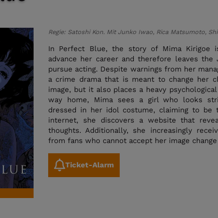
Regie: Satoshi Kon. Mit Junko Iwao, Rica Matsumoto, Shi
In Perfect Blue, the story of Mima Kirigoe 
advance her career and therefore leaves the
pursue acting. Despite warnings from her manag
a crime drama that is meant to change her cl
image, but it also places a heavy psychologica
way home, Mima sees a girl who looks strik
dressed in her idol costume, claiming to be 
internet, she discovers a website that reve
thoughts. Additionally, she increasingly recei
from fans who cannot accept her image change a
Ticket-Alarm