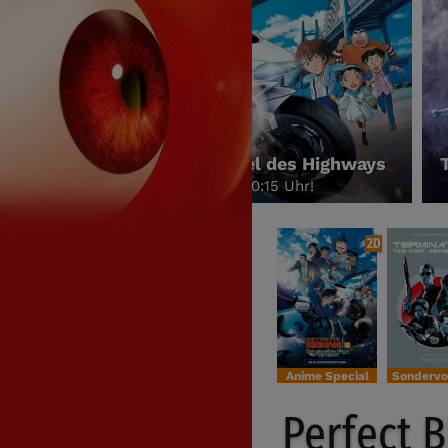
inator 2 - Tag der Abrechnung 35th Anniversary
am Freitag, dem 28.08.26 um 20:00 Uhr!
2D
Anime Special
Perfect B