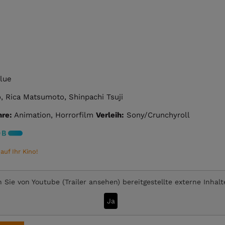
lue
 Rica Matsumoto, Shinpachi Tsuji
re:
Animation, Horrorfilm
Verleih:
Sony/Crunchyroll
uf Ihr Kino!
 Sie von
Youtube (Trailer ansehen)
bereitgestellte externe Inhal
Ja