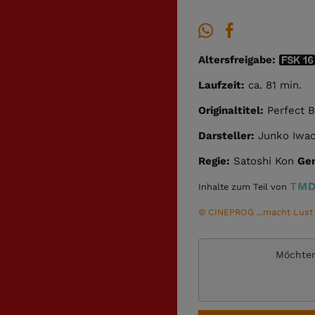
Altersfreigabe:
Laufzeit:
ca. 81 min.
Originaltitel:
Perfect B
Darsteller:
Junko Iwao,
Regie:
Satoshi Kon
Gen
Inhalte zum Teil von
© CINEPROG ...macht Lust a
Möchten